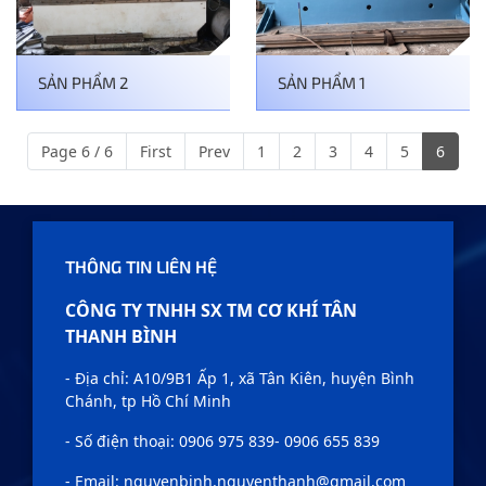
SẢN PHẨM 2
SẢN PHẨM 1
Page 6 / 6
First
Prev
1
2
3
4
5
6
THÔNG TIN LIÊN HỆ
CÔNG TY TNHH SX TM CƠ KHÍ TÂN
THANH BÌNH
- Địa chỉ: A10/9B1 Ấp 1, xã Tân Kiên, huyện Bình
Chánh, tp Hồ Chí Minh
- Số điện thoại: 0906 975 839- 0906 655 839
- Email: nguyenbinh.nguyenthanh@gmail.com