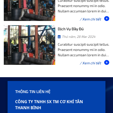
Curabitur suscipit suscipit tellus.
Praesent nonummy mi in odio.
Nullam accumsan lorem in dui.
Quisque id mi. Suspendisse non
/ Xem chi tiết
nisl sit amet velit hendrerit
rutrum.
Dịch Vụ Đầy Đủ
Thứ năm, 28 Mar 2024
Curabitur suscipit suscipit tellus.
Praesent nonummy mi in odio.
Nullam accumsan lorem in dui.
Quisque id mi. Suspendisse non
/ Xem chi tiết
nisl sit amet velit hendrerit
rutrum.
THÔNG TIN LIÊN HỆ
CÔNG TY TNHH SX TM CƠ KHÍ TÂN
THANH BÌNH