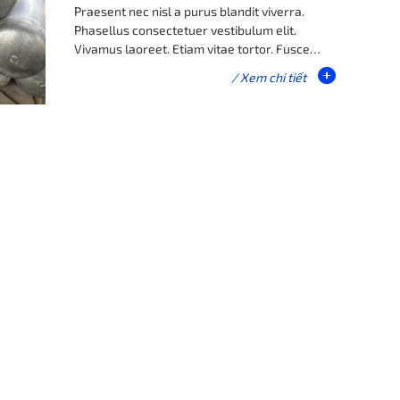
Praesent nec nisl a purus blandit viverra.
Phasellus consectetuer vestibulum elit.
Vivamus laoreet. Etiam vitae tortor. Fusce
convallis metus id felis luctus adipiscing.
/ Xem chi tiết