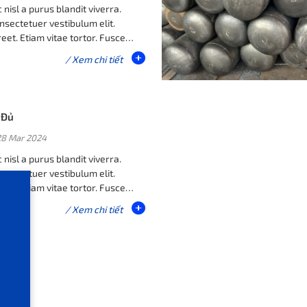
nisl a purus blandit viverra.
nsectetuer vestibulum elit.
eet. Etiam vitae tortor. Fusce
us id felis luctus adipiscing.
/ Xem chi tiết
 Đủ
28 Mar 2024
nisl a purus blandit viverra.
nsectetuer vestibulum elit.
eet. Etiam vitae tortor. Fusce
us id felis luctus adipiscing.
/ Xem chi tiết