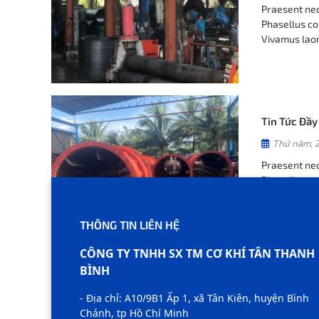
Praesent nec 
Phasellus co
Vivamus laor
convallis met
Tin Tức Đầy
Thứ năm, 
Praesent nec 
Phasellus co
Vivamus laor
convallis met
THÔNG TIN LIÊN HỆ
CÔNG TY TNHH SX TM CƠ KHÍ TÂN THANH
BÌNH
- Địa chỉ: A10/9B1 Ấp 1, xã Tân Kiên, huyện Bình
Chánh, tp Hồ Chí Minh