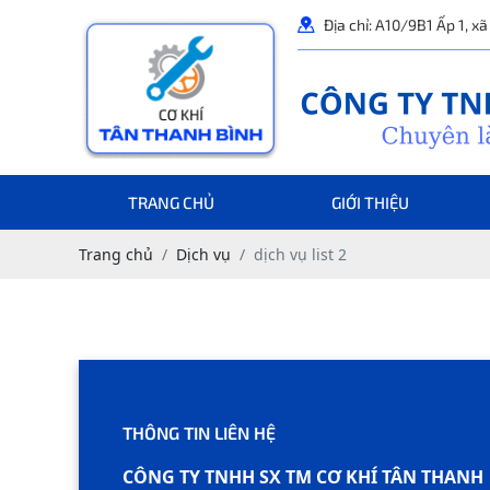
Địa chỉ: A10/9B1 Ấp 1, x
TRANG CHỦ
GIỚI THIỆU
Trang chủ
Dịch vụ
dịch vụ list 2
Không tìm thấy kết quả
THÔNG TIN LIÊN HỆ
CÔNG TY TNHH SX TM CƠ KHÍ TÂN THANH