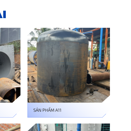
I
SẢN PHẨM A11