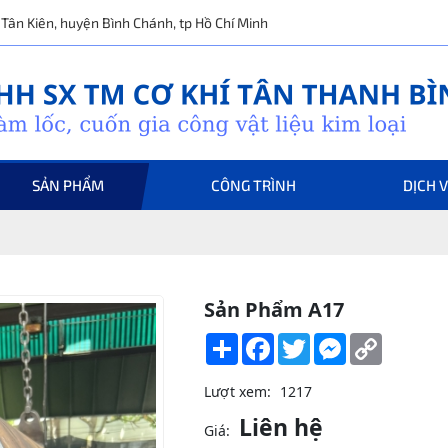
ã Tân Kiên, huyện Bình Chánh, tp Hồ Chí Minh
SẢN PHẨM
CÔNG TRÌNH
DỊCH 
Sản Phẩm A17
Share
Facebook
Twitter
Messenger
Copy
Link
Lượt xem:
1217
Liên hệ
Giá: