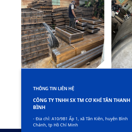
SẢN PHẨM A10
SẢN P
THÔNG TIN LIÊN HỆ
Pa
CÔNG TY TNHH SX TM CƠ KHÍ TÂN THANH
BÌNH
- Địa chỉ: A10/9B1 Ấp 1, xã Tân Kiên, huyện Bình
Chánh, tp Hồ Chí Minh