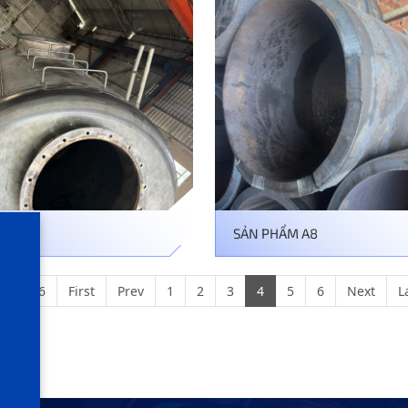
HẨM A9
SẢN PHẨM A8
ge 4 / 6
First
Prev
1
2
3
4
5
6
Next
L