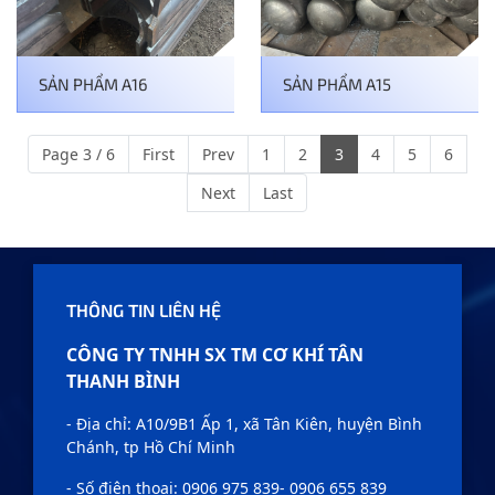
SẢN PHẨM A16
SẢN PHẨM A15
Page 3 / 6
First
Prev
1
2
3
4
5
6
Next
Last
THÔNG TIN LIÊN HỆ
CÔNG TY TNHH SX TM CƠ KHÍ TÂN
THANH BÌNH
- Địa chỉ: A10/9B1 Ấp 1, xã Tân Kiên, huyện Bình
Chánh, tp Hồ Chí Minh
- Số điện thoại: 0906 975 839- 0906 655 839