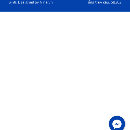
binh. Designed by
Nina.vn
Tổng truy cập: 58262