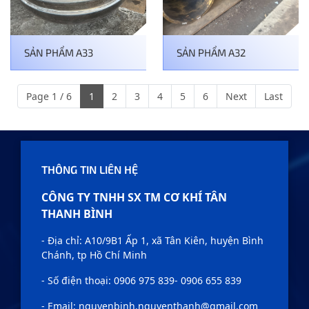
SẢN PHẨM A33
SẢN PHẨM A32
Page 1 / 6
1
2
3
4
5
6
Next
Last
THÔNG TIN LIÊN HỆ
CÔNG TY TNHH SX TM CƠ KHÍ TÂN
THANH BÌNH
- Địa chỉ: A10/9B1 Ấp 1, xã Tân Kiên, huyện Bình
Chánh, tp Hồ Chí Minh
- Số điện thoại: 0906 975 839- 0906 655 839
- Email: nguyenbinh.nguyenthanh@gmail.com