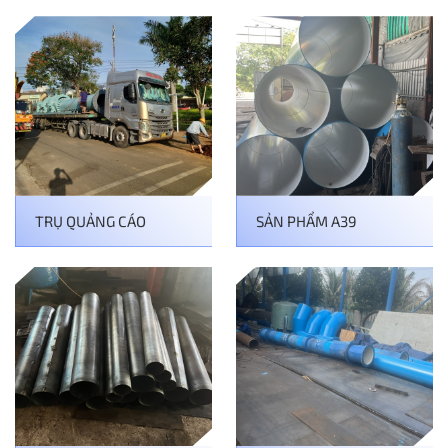
TRỤ QUẢNG CÁO
SẢN PHẨM A39