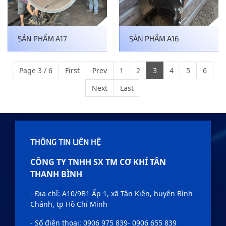
SẢN PHẨM A17
SẢN PHẨM A16
Page 3 / 6
First
Prev
1
2
3
4
5
6
Next
Last
THÔNG TIN LIÊN HỆ
CÔNG TY TNHH SX TM CƠ KHÍ TÂN
THANH BÌNH
- Địa chỉ: A10/9B1 Ấp 1, xã Tân Kiên, huyện Bình
Chánh, tp Hồ Chí Minh
- Số điện thoại: 0906 975 839- 0906 655 839