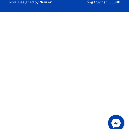
binh. Designed by
Nina.vn
Tổng truy cập: 58380