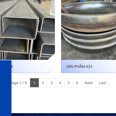
HẨM A34
SẢN PHẨM A33
Page 1 / 6
1
2
3
4
5
6
Next
Last