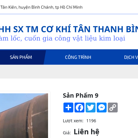
ã Tân Kiên, huyện Bình Chánh, tp Hồ Chí Minh
SẢN PHẨM
CÔNG TRÌNH
DỊCH 
Sản Phẩm 9
Share
Facebook
Twitter
Messenger
Copy
Link
Lượt xem:
1196
Liên hệ
Giá: