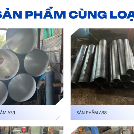
SẢN PHẨM CÙNG LOẠ
HẨM A39
SẢN PHẨM A38