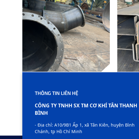
SẢN PHẨM A36
SẢN P
THÔNG TIN LIÊN HỆ
CÔNG TY TNHH SX TM CƠ KHÍ TÂN THANH
BÌNH
- Địa chỉ: A10/9B1 Ấp 1, xã Tân Kiên, huyện Bình
Chánh, tp Hồ Chí Minh